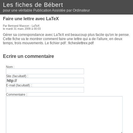
Les fiches de Bébert
pour une véritable Publication Assistée par Ordinateur
Faire une lettre avec LaTeX
Par Bertrand Masson -
LaTeX
le mardi 31 mars 2009 à 00:03
Gérer sa correspondance avec LaTeX est beaucoup plus facile qu'on le pense.
Cette fiche va te montrer comment faire une lettre qui a de l'allure, en deux
temps, trois mouvements. Le fichier pdf :
ficheslettrex.pdf
Ecrire un commentaire
Nom :
Site (facultatif) :
E-mail (facultatif) :
Commentaire :