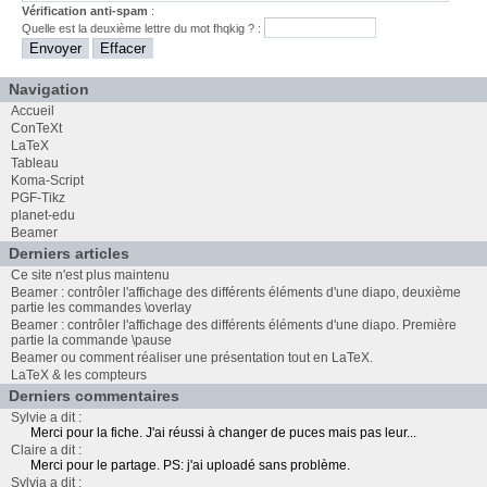
Vérification anti-spam
:
Quelle est la
deuxième
lettre du mot
fhqkig
? :
Navigation
Accueil
ConTeXt
LaTeX
Tableau
Koma-Script
PGF-Tikz
planet-edu
Beamer
Derniers articles
Ce site n'est plus maintenu
Beamer : contrôler l'affichage des différents éléments d'une diapo, deuxième
partie les commandes \overlay
Beamer : contrôler l'affichage des différents éléments d'une diapo. Première
partie la commande \pause
Beamer ou comment réaliser une présentation tout en LaTeX.
LaTeX & les compteurs
Derniers commentaires
Sylvie a dit :
Merci pour la fiche. J'ai réussi à changer de puces mais pas leur...
Claire a dit :
Merci pour le partage. PS: j'ai uploadé sans problème.
Sylvia a dit :